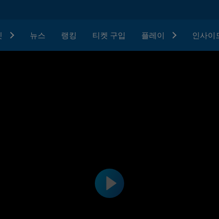
텟
뉴스
랭킹
티켓 구입
플레이
인사이드