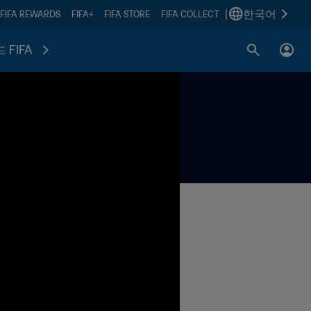
|
한국어
FIFA REWARDS
FIFA+
FIFA STORE
FIFA COLLECT
 FIFA