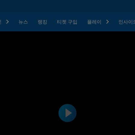
텟
뉴스
랭킹
티켓 구입
플레이
인사이드