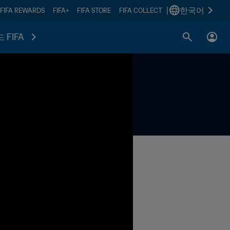
|
한국어
FIFA REWARDS
FIFA+
FIFA STORE
FIFA COLLECT
 FIFA