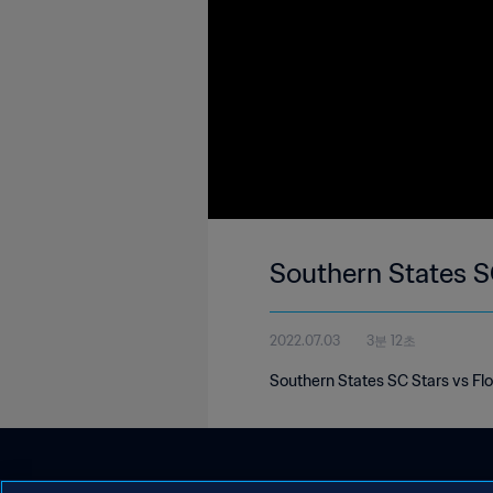
2022.07.03
3분 12초
Southern States SC Stars vs Fl