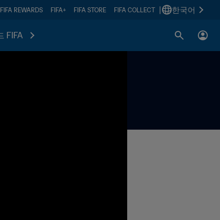
|
한국어
FIFA REWARDS
FIFA+
FIFA STORE
FIFA COLLECT
 FIFA