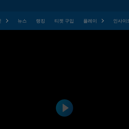
텟
뉴스
랭킹
티켓 구입
플레이
인사이드