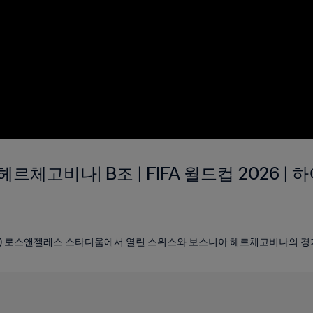
르체고비나| B조 | FIFA 월드컵 2026 |
지 시간) 로스앤젤레스 스타디움에서 열린 스위스와 보스니아 헤르체고비나의 