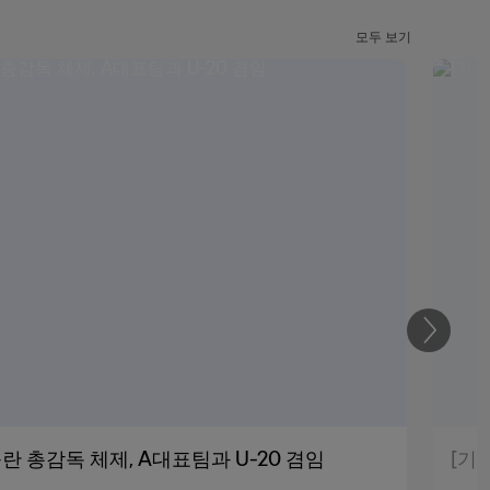
모두 보기
다
음
 총감독 체제, A대표팀과 U-20 겸임
[기