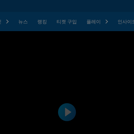
텟
뉴스
랭킹
티켓 구입
플레이
인사이드