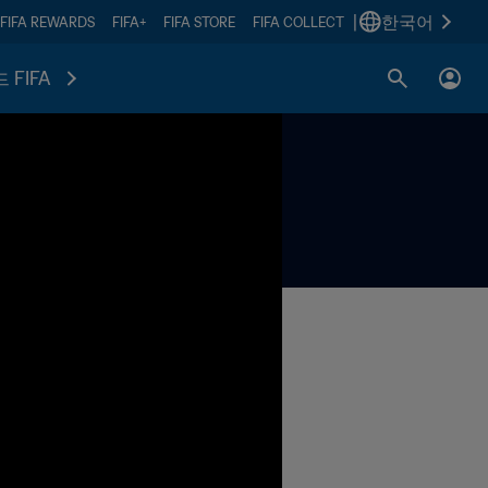
|
한국어
FIFA REWARDS
FIFA+
FIFA STORE
FIFA COLLECT
 FIFA