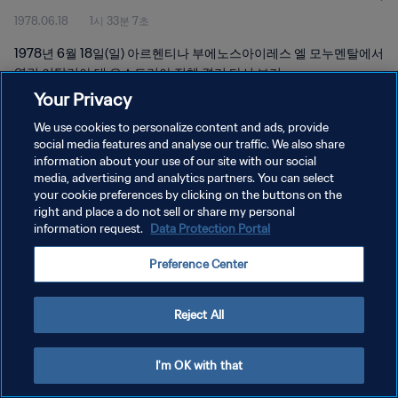
1978.06.18
1시 33분 7초
1978년 6월 18일(일) 아르헨티나 부에노스아이레스 엘 모누멘탈에서
열린 이탈리아 대 오스트리아 전체 경기 다시 보기
Your Privacy
We use cookies to personalize content and ads, provide
social media features and analyse our traffic. We also share
information about your use of our site with our social
media, advertising and analytics partners. You can select
개인정보 보호정책
your cookie preferences by clicking on the buttons on the
right and place a do not sell or share my personal
서비스 약관
information request.
Data Protection Portal
쿠키 기본 설정 관리
Preference Center
Copyright © 1994 - 2026 FIFA. All rights reserved.
Reject All
I'm OK with that