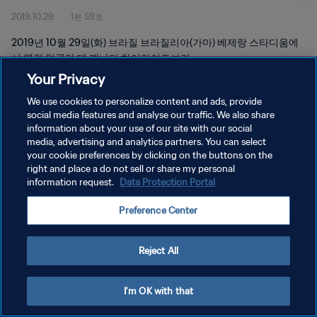
2019.10.29
1분 59초
2019년 10월 29일(화) 브라질 브라질리아(가마) 베제랑 스타디움에
서 열린 앙골라 대 캐나다 하이라이트보기
Your Privacy
We use cookies to personalize content and ads, provide
social media features and analyse our traffic. We also share
information about your use of our site with our social
media, advertising and analytics partners. You can select
your cookie preferences by clicking on the buttons on the
개인정보 보호정책
right and place a do not sell or share my personal
information request.
Data Protection Portal
서비스 약관
쿠키 기본 설정 관리
Preference Center
Copyright © 1994 - 2026 FIFA. All rights reserved.
Reject All
I'm OK with that