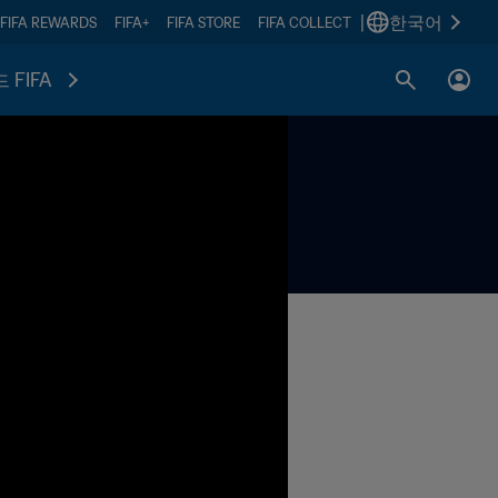
|
한국어
FIFA REWARDS
FIFA+
FIFA STORE
FIFA COLLECT
 FIFA