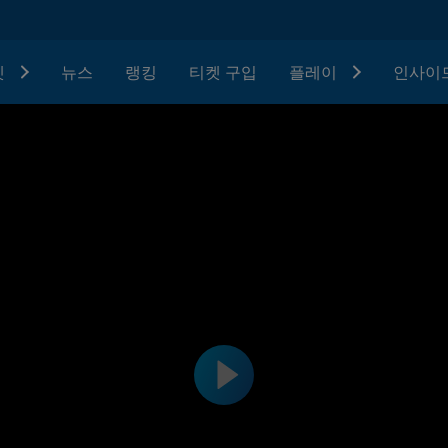
텟
뉴스
랭킹
티켓 구입
플레이
인사이드