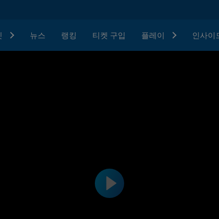
텟
뉴스
랭킹
티켓 구입
플레이
인사이드