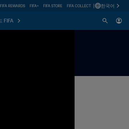
|
한국어
FIFA REWARDS
FIFA+
FIFA STORE
FIFA COLLECT
 FIFA