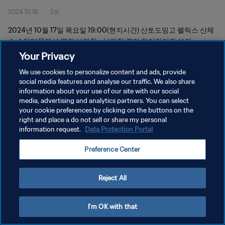
2024.10.18
2분
2024년 10월 17일 목요일 19:00(현지시간) 산토도밍고 펠릭스 산체
스 스타디움에서 열린 브라질 - 브라질 경기 하이라이트 보기
Your Privacy
We use cookies to personalize content and ads, provide
social media features and analyse our traffic. We also share
information about your use of our site with our social
media, advertising and analytics partners. You can select
개인정보 보호정책
your cookie preferences by clicking on the buttons on the
right and place a do not sell or share my personal
서비스 약관
information request.
Data Protection Portal
쿠키 기본 설정 관리
Preference Center
Copyright © 1994 - 2026 FIFA. All rights reserved.
Reject All
I'm OK with that