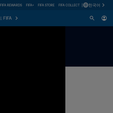
|
한국어
FIFA REWARDS
FIFA+
FIFA STORE
FIFA COLLECT
 FIFA