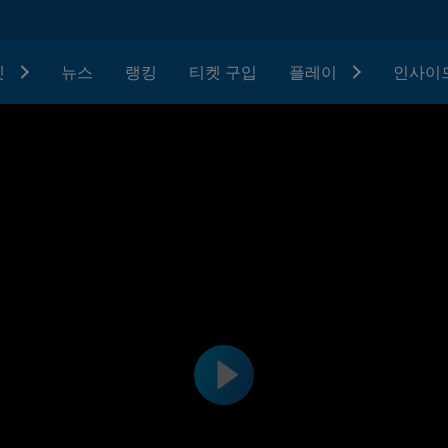
텟
뉴스
랭킹
티켓 구입
플레이
인사이드