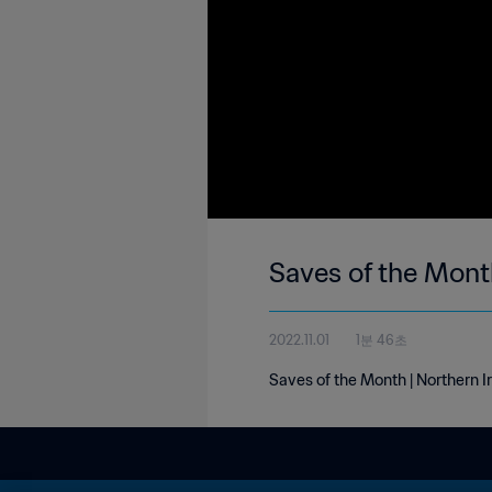
Saves of the Mont
2022.11.01
1분 46초
Saves of the Month | Northern I