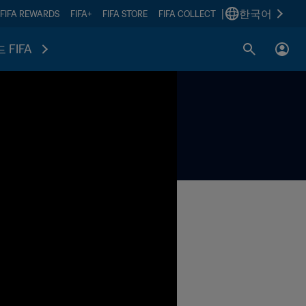
|
한국어
FIFA REWARDS
FIFA+
FIFA STORE
FIFA COLLECT
 FIFA