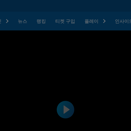
텟
뉴스
랭킹
티켓 구입
플레이
인사이드