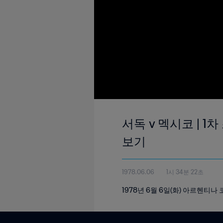
서독 v 멕시코 | 1
보기
1978.06.06
1시 34분 22초
1978년 6월 6일(화) 아르헨티