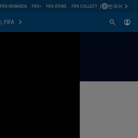
|
한국어
FIFA REWARDS
FIFA+
FIFA STORE
FIFA COLLECT
 FIFA