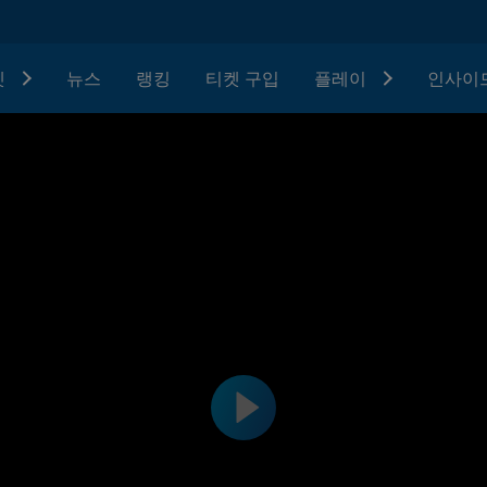
텟
뉴스
랭킹
티켓 구입
플레이
인사이드