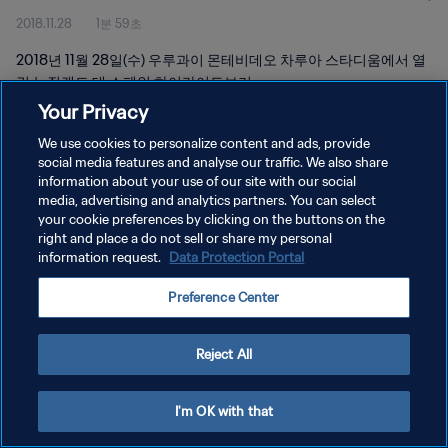
2018.11.28
1분 59초
2018년 11월 28일(수) 우루과이 몬테비데오 차루아 스타디움에서 열
린 뉴질랜드 대 스페인 하이라이트보기
Your Privacy
We use cookies to personalize content and ads, provide
social media features and analyse our traffic. We also share
information about your use of our site with our social
media, advertising and analytics partners. You can select
개인정보 보호정책
your cookie preferences by clicking on the buttons on the
right and place a do not sell or share my personal
서비스 약관
information request.
Data Protection Portal
쿠키 기본 설정 관리
Preference Center
Copyright © 1994 - 2026 FIFA. All rights reserved.
Reject All
I'm OK with that