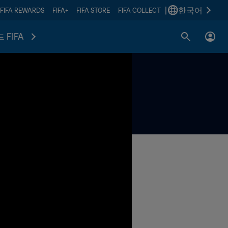
|
한국어
FIFA REWARDS
FIFA+
FIFA STORE
FIFA COLLECT
 FIFA