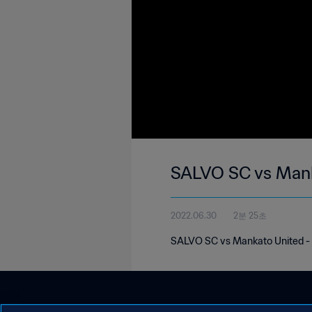
SALVO SC vs Man
2022.06.30
2분 25초
SALVO SC vs Mankato United -