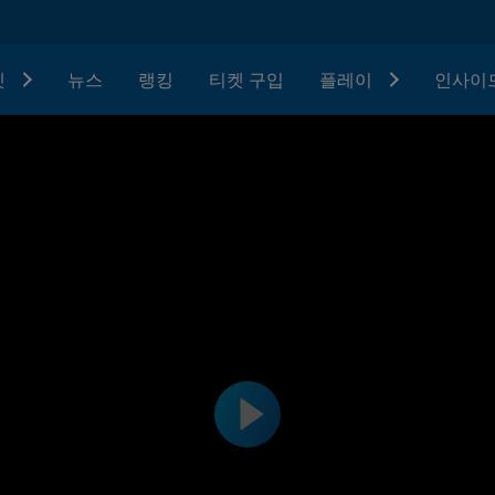
텟
뉴스
랭킹
티켓 구입
플레이
인사이드