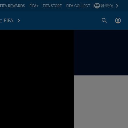
|
한국어
FIFA REWARDS
FIFA+
FIFA STORE
FIFA COLLECT
 FIFA