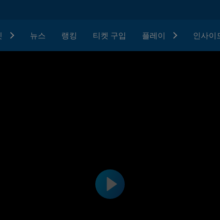
텟
뉴스
랭킹
티켓 구입
플레이
인사이드