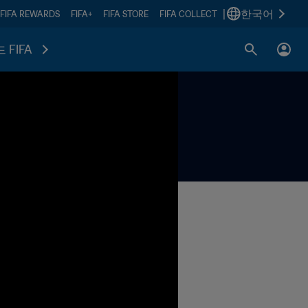
|
한국어
FIFA REWARDS
FIFA+
FIFA STORE
FIFA COLLECT
 FIFA