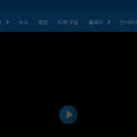
텟
뉴스
랭킹
티켓 구입
플레이
인사이드