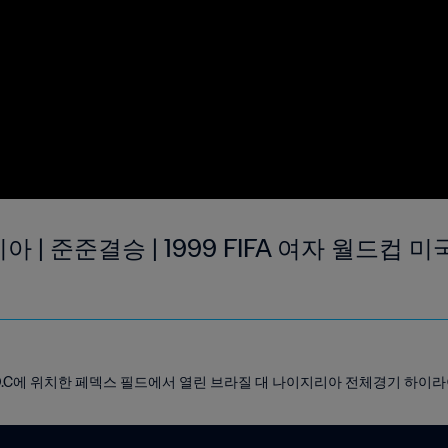
 | 준준결승 | 1999 FIFA 여자 월드컵 
싱턴 D.C에 위치한 페덱스 필드에서 열린 브라질 대 나이지리아 전체경기 하이