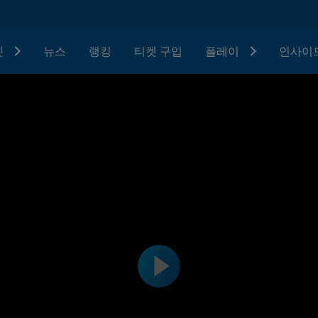
텟
뉴스
랭킹
티켓 구입
플레이
인사이드