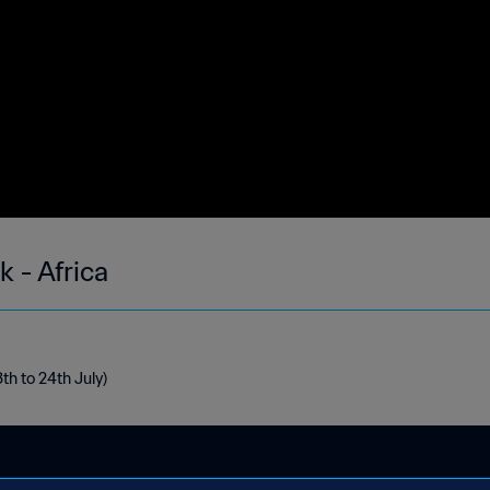
k - Africa
8th to 24th July)