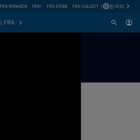
|
한국어
FIFA REWARDS
FIFA+
FIFA STORE
FIFA COLLECT
 FIFA