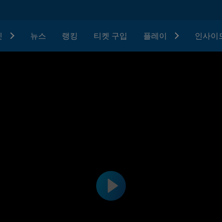
텟
뉴스
랭킹
티켓 구입
플레이
인사이드