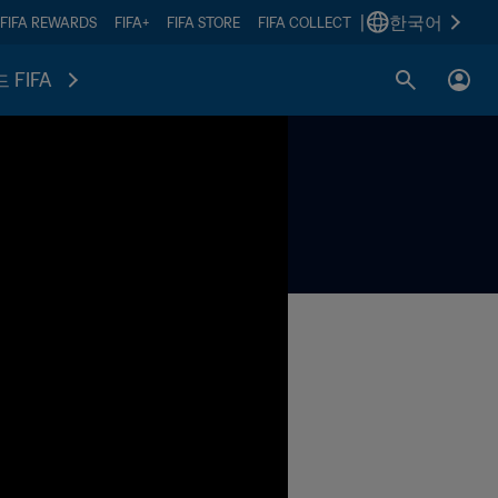
|
한국어
FIFA REWARDS
FIFA+
FIFA STORE
FIFA COLLECT
 FIFA