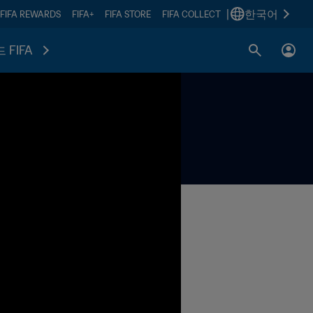
|
한국어
FIFA REWARDS
FIFA+
FIFA STORE
FIFA COLLECT
 FIFA