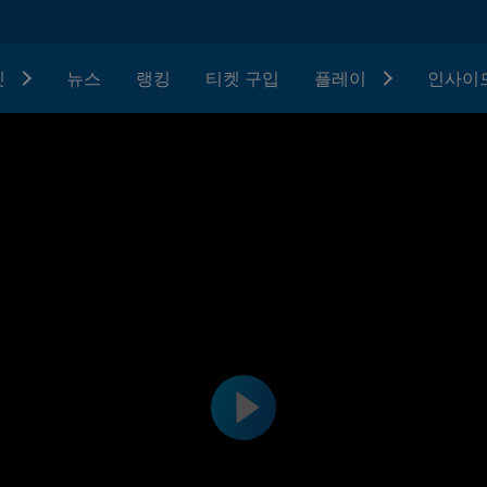
텟
뉴스
랭킹
티켓 구입
플레이
인사이드