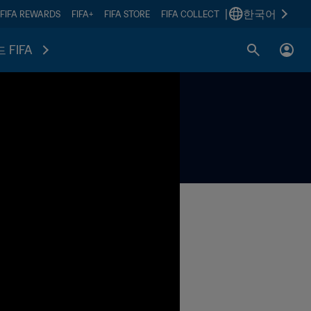
|
한국어
FIFA REWARDS
FIFA+
FIFA STORE
FIFA COLLECT
 FIFA