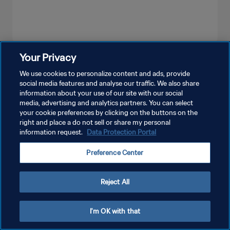
Your Privacy
더보기
We use cookies to personalize content and ads, provide
social media features and analyse our traffic. We also share
information about your use of our site with our social
media, advertising and analytics partners. You can select
your cookie preferences by clicking on the buttons on the
right and place a do not sell or share my personal
information request.
Data Protection Portal
개인정보 보호정책
Preference Center
서비스 약관
쿠키 기본 설정 관리
Reject All
Copyright © 1994 - 2026 FIFA. All rights reserved.
I'm OK with that