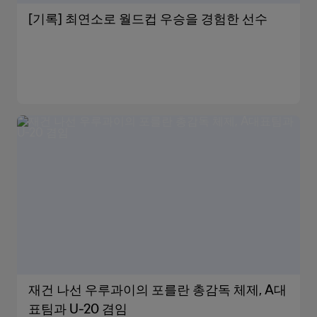
[기록] 최연소로 월드컵 우승을 경험한 선수
재건 나선 우루과이의 포를란 총감독 체제, A대
표팀과 U-20 겸임