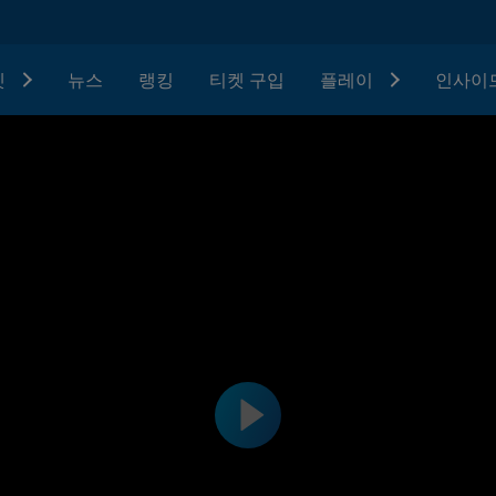
텟
뉴스
랭킹
티켓 구입
플레이
인사이드