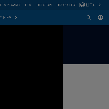
|
한국어
FIFA REWARDS
FIFA+
FIFA STORE
FIFA COLLECT
 FIFA