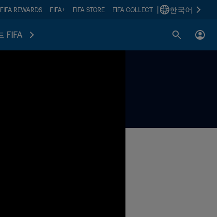
|
한국어
FIFA REWARDS
FIFA+
FIFA STORE
FIFA COLLECT
 FIFA