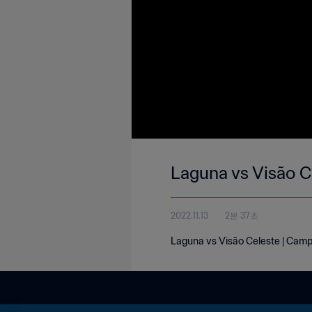
Laguna vs Visão C
2022.11.13
2분 37초
Laguna vs Visão Celeste | Campe