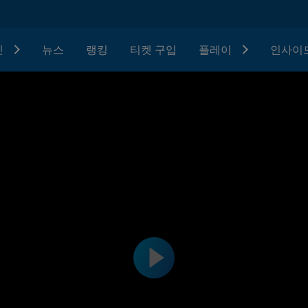
텟
뉴스
랭킹
티켓 구입
플레이
인사이드