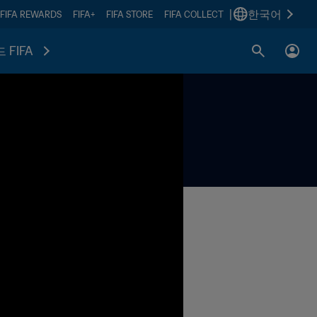
|
한국어
FIFA REWARDS
FIFA+
FIFA STORE
FIFA COLLECT
 FIFA