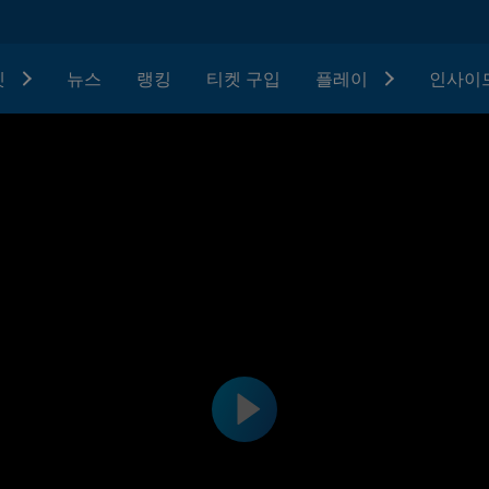
텟
뉴스
랭킹
티켓 구입
플레이
인사이드