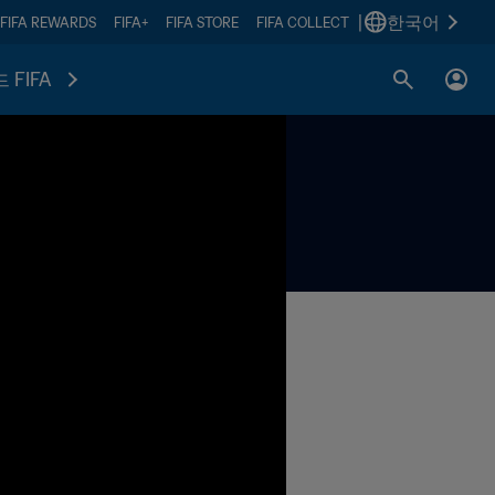
|
한국어
FIFA REWARDS
FIFA+
FIFA STORE
FIFA COLLECT
 FIFA