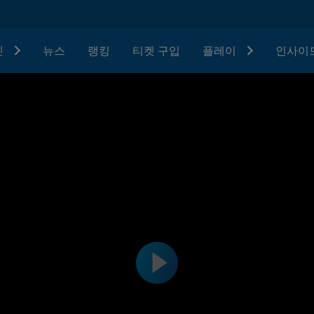
텟
뉴스
랭킹
티켓 구입
플레이
인사이드