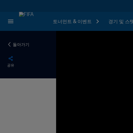
토너먼트 & 이벤트
경기 및 스
돌아가기
공유