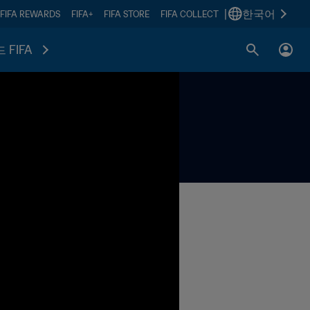
|
한국어
FIFA REWARDS
FIFA+
FIFA STORE
FIFA COLLECT
 FIFA