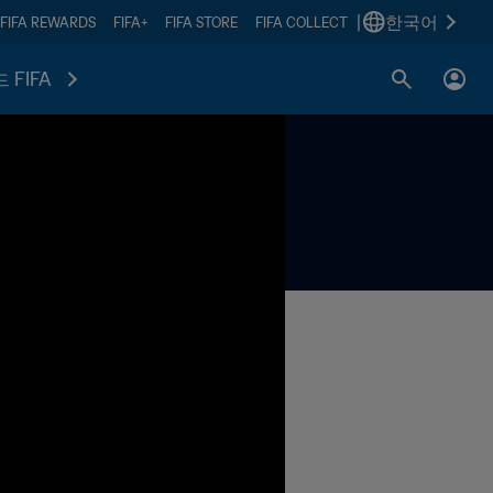
|
한국어
FIFA REWARDS
FIFA+
FIFA STORE
FIFA COLLECT
 FIFA