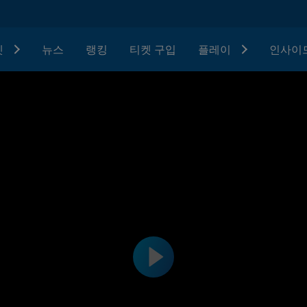
텟
뉴스
랭킹
티켓 구입
플레이
인사이드