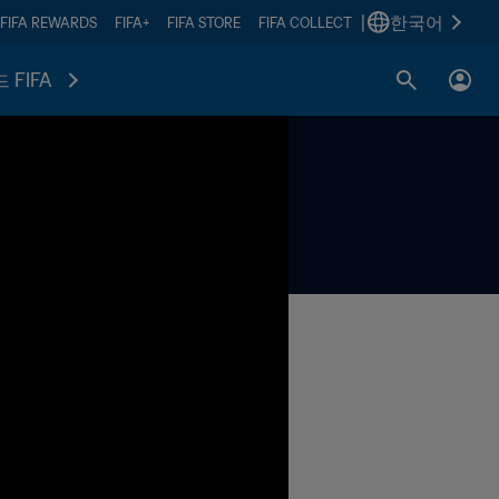
|
한국어
FIFA REWARDS
FIFA+
FIFA STORE
FIFA COLLECT
 FIFA