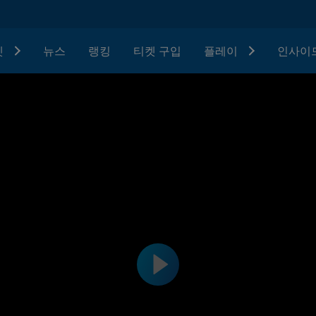
텟
뉴스
랭킹
티켓 구입
플레이
인사이드