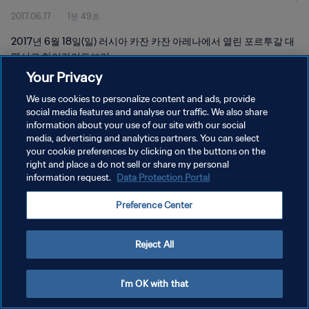
2017.06.17
1분 49초
2017년 6월 18일(일) 러시아 카잔 카잔 아레나에서 열린 포르투갈 대
멕시코 하이라이트보기
Your Privacy
We use cookies to personalize content and ads, provide
social media features and analyse our traffic. We also share
information about your use of our site with our social
media, advertising and analytics partners. You can select
your cookie preferences by clicking on the buttons on the
개인정보 보호정책
right and place a do not sell or share my personal
information request.
Data Protection Portal
서비스 약관
쿠키 기본 설정 관리
Preference Center
Copyright © 1994 - 2026 FIFA. All rights reserved.
Reject All
I'm OK with that