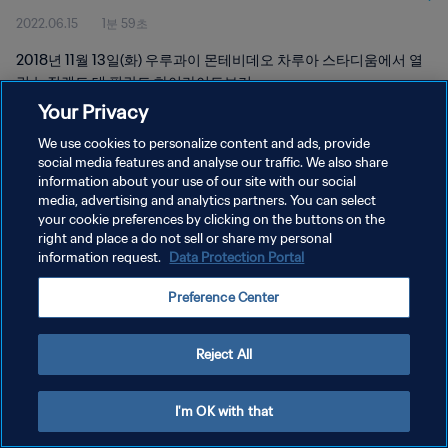
2022.06.15
1분 59초
2018년 11월 13일(화) 우루과이 몬테비데오 차루아 스타디움에서 열
린 뉴질랜드 대 핀란드 하이라이트보기
Your Privacy
We use cookies to personalize content and ads, provide
social media features and analyse our traffic. We also share
information about your use of our site with our social
media, advertising and analytics partners. You can select
your cookie preferences by clicking on the buttons on the
개인정보 보호정책
right and place a do not sell or share my personal
information request.
Data Protection Portal
서비스 약관
쿠키 기본 설정 관리
Preference Center
Copyright © 1994 - 2026 FIFA. All rights reserved.
Reject All
I'm OK with that