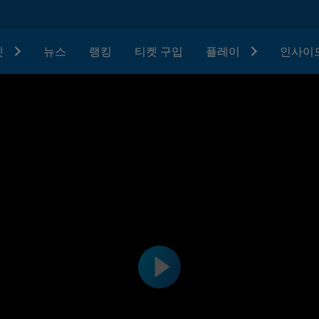
텟
뉴스
랭킹
티켓 구입
플레이
인사이드