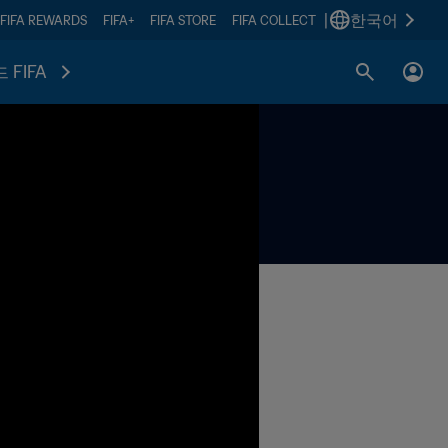
|
한국어
FIFA REWARDS
FIFA+
FIFA STORE
FIFA COLLECT
 FIFA