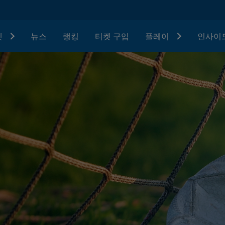
텟
뉴스
랭킹
티켓 구입
플레이
인사이드