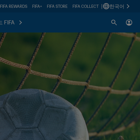
|
한국어
FIFA REWARDS
FIFA+
FIFA STORE
FIFA COLLECT
 FIFA