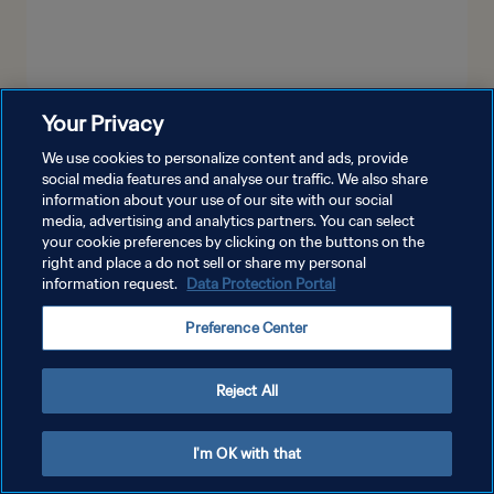
Your Privacy
더보기
We use cookies to personalize content and ads, provide
social media features and analyse our traffic. We also share
information about your use of our site with our social
media, advertising and analytics partners. You can select
your cookie preferences by clicking on the buttons on the
right and place a do not sell or share my personal
information request.
Data Protection Portal
개인정보 보호정책
Preference Center
서비스 약관
쿠키 기본 설정 관리
Reject All
Copyright © 1994 - 2026 FIFA. All rights reserved.
I'm OK with that