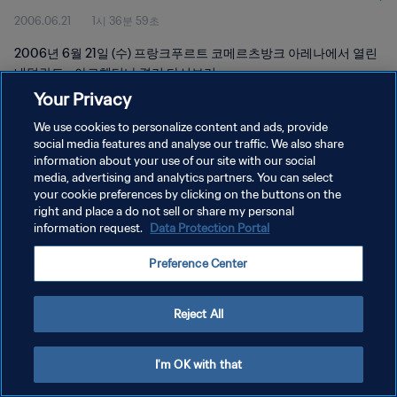
2006.06.21
1시 36분 59초
2006년 6월 21일 (수) 프랑크푸르트 코메르츠방크 아레나에서 열린
네덜란드 - 아르헨티나 경기 다시보기
Your Privacy
We use cookies to personalize content and ads, provide
social media features and analyse our traffic. We also share
information about your use of our site with our social
media, advertising and analytics partners. You can select
개인정보 보호정책
your cookie preferences by clicking on the buttons on the
right and place a do not sell or share my personal
서비스 약관
information request.
Data Protection Portal
쿠키 기본 설정 관리
Preference Center
Copyright © 1994 - 2026 FIFA. All rights reserved.
Reject All
I'm OK with that