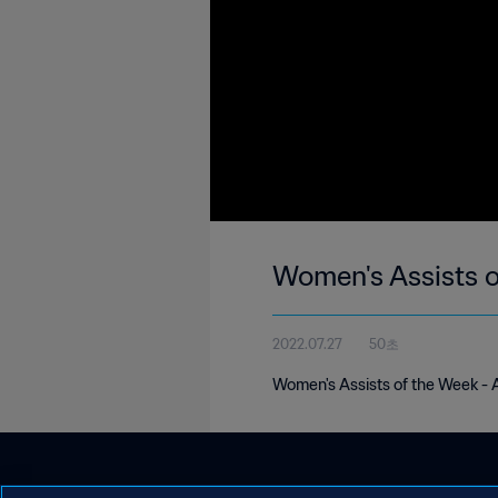
Women's Assists o
2022.07.27
50초
Women's Assists of the Week - A