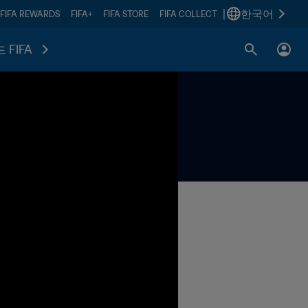
|
한국어
FIFA REWARDS
FIFA+
FIFA STORE
FIFA COLLECT
 FIFA