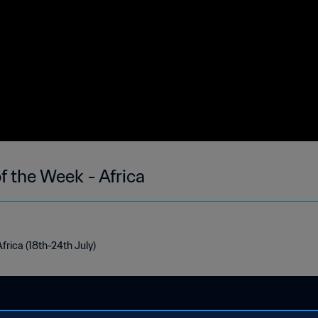
f the Week - Africa
frica (18th-24th July)