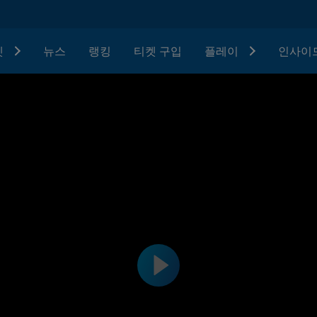
텟
뉴스
랭킹
티켓 구입
플레이
인사이드