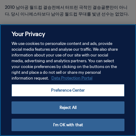
2010 남아공 월드컵 결승전에서 터뜨린 극적인 결승골뿐만이 아니
다. 당시 이니에스타보다 남아공 월드컵 무대를 빛낸 선수는 없었다.
Your Privacy
We use cookies to personalize content and ads, provide
social media features and analyse our traffic. We also share
개인정보 보호정책
information about your use of our site with our social
media, advertising and analytics partners. You can select
서비스 약관
your cookie preferences by clicking on the buttons on the
right and place a do not sell or share my personal
쿠키 기본 설정 관리
information request.
Data Protection Portal
Copyright © 1994 - 2026 FIFA. All rights reserved.
Preference Center
Reject All
I'm OK with that