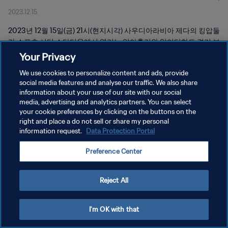
2023.12.15
2023년 12월 15일(금) 21시(현지시각) 사우디아라비아 제다의 킹압둘
라 스포츠 시티 스타디움에서 열리는 알아흘리와 알이티하드 경기 보
기.
Your Privacy
We use cookies to personalize content and ads, provide
social media features and analyse our traffic. We also share
information about your use of our site with our social
media, advertising and analytics partners. You can select
your cookie preferences by clicking on the buttons on the
right and place a do not sell or share my personal
개인정보 보호정책
information request.
Data Protection Portal
서비스 약관
Preference Center
쿠키 기본 설정 관리
Copyright © 1994 - 2026 FIFA. All rights reserved.
Reject All
I'm OK with that