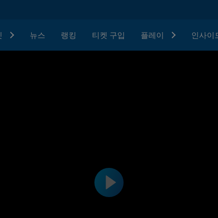
텟
뉴스
랭킹
티켓 구입
플레이
인사이드