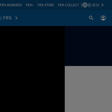
|
한국어
FIFA REWARDS
FIFA+
FIFA STORE
FIFA COLLECT
 FIFA