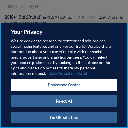
2018.08.20
1분 59초
2018년 8월 20일(월) 프랑스 반 스타드 데 라비네에서 열린 잉글랜드
대 일본 하이라이트보기
Your Privacy
We use cookies to personalize content and ads, provide
social media features and analyse our traffic. We also share
information about your use of our site with our social
media, advertising and analytics partners. You can select
개인정보 보호정책
your cookie preferences by clicking on the buttons on the
right and place a do not sell or share my personal
서비스 약관
information request.
Data Protection Portal
쿠키 기본 설정 관리
Preference Center
Copyright © 1994 - 2026 FIFA. All rights reserved.
Reject All
I'm OK with that