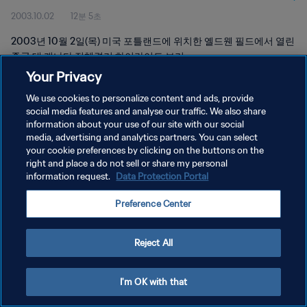
2003.10.02
12분 5초
2003년 10월 2일(목) 미국 포틀랜드에 위치한 옐드웬 필드에서 열린
중국 대 캐나다 전체경기 하이라이트 보기
Your Privacy
We use cookies to personalize content and ads, provide
social media features and analyse our traffic. We also share
information about your use of our site with our social
media, advertising and analytics partners. You can select
개인정보 보호정책
your cookie preferences by clicking on the buttons on the
right and place a do not sell or share my personal
서비스 약관
information request.
Data Protection Portal
쿠키 기본 설정 관리
Preference Center
Copyright © 1994 - 2026 FIFA. All rights reserved.
Reject All
I'm OK with that