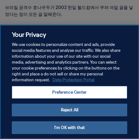
브라질 공격수 호나우두가 2002 한일 월드컵에서 무려 여덟 골을 넣
었다는 점이 모든 걸 말해준다.
Your Privacy
We use cookies to personalize content and ads, provide
social media features and analyse our traffic. We also share
개인정보 보호정책
information about your use of our site with our social
media, advertising and analytics partners. You can select
서비스 약관
your cookie preferences by clicking on the buttons on the
right and place a do not sell or share my personal
쿠키 기본 설정 관리
information request.
Data Protection Portal
Copyright © 1994 - 2026 FIFA. All rights reserved.
Preference Center
Reject All
I'm OK with that