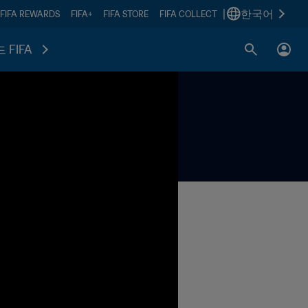
|
한국어
FIFA REWARDS
FIFA+
FIFA STORE
FIFA COLLECT
 FIFA