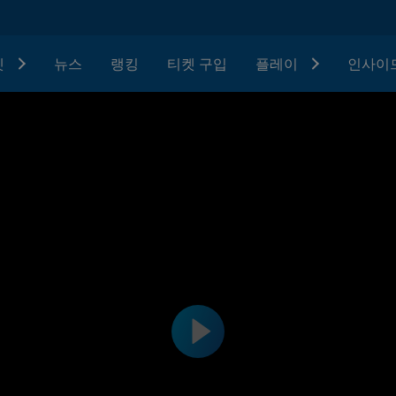
텟
뉴스
랭킹
티켓 구입
플레이
인사이드