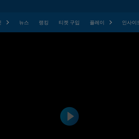
텟
뉴스
랭킹
티켓 구입
플레이
인사이드