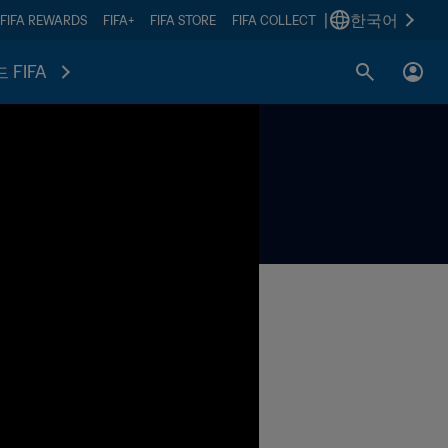
|
한국어
FIFA REWARDS
FIFA+
FIFA STORE
FIFA COLLECT
 FIFA