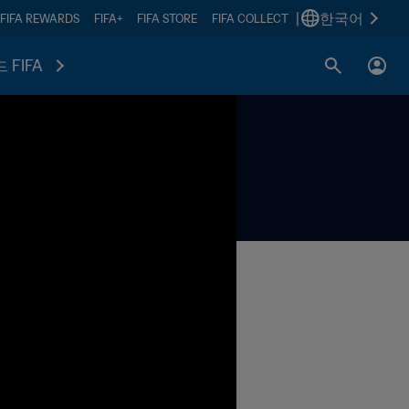
|
한국어
FIFA REWARDS
FIFA+
FIFA STORE
FIFA COLLECT
 FIFA