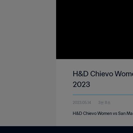
H&D Chievo Women 
2023
2023.05.14
3분 8초
H&D Chievo Women vs San Marino