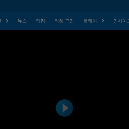
텟
뉴스
랭킹
티켓 구입
플레이
인사이드