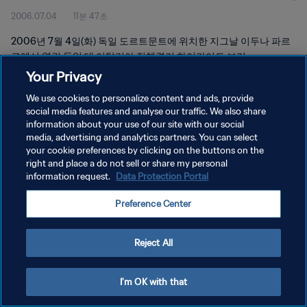
2006.07.04
11분 47초
2006년 7월 4일(화) 독일 도르트문트에 위치한 지그날 이두나 파르
크에서 열린 독일 대 이탈리아 전체경기 하이라이트 보기
Your Privacy
We use cookies to personalize content and ads, provide
social media features and analyse our traffic. We also share
information about your use of our site with our social
media, advertising and analytics partners. You can select
개인정보 보호정책
your cookie preferences by clicking on the buttons on the
right and place a do not sell or share my personal
서비스 약관
information request.
Data Protection Portal
쿠키 기본 설정 관리
Preference Center
Copyright © 1994 - 2026 FIFA. All rights reserved.
Reject All
I'm OK with that