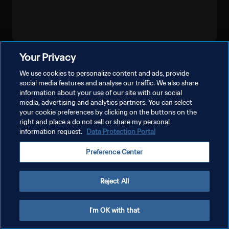
Your Privacy
더보기
We use cookies to personalize content and ads, provide
social media features and analyse our traffic. We also share
information about your use of our site with our social
media, advertising and analytics partners. You can select
your cookie preferences by clicking on the buttons on the
right and place a do not sell or share my personal
information request.
Data Protection Portal
개인정보 보호정책
Preference Center
서비스 약관
쿠키 기본 설정 관리
Reject All
Copyright © 1994 - 2026 FIFA. All rights reserved.
I'm OK with that