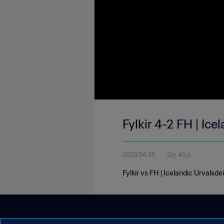
Fylkir 4-2 FH | Ice
2023.04.25
3분 45초
Fylkir vs FH | Icelandic Urvalsdei