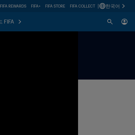
|
한국어
FIFA REWARDS
FIFA+
FIFA STORE
FIFA COLLECT
 FIFA