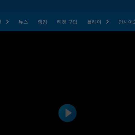
텟
뉴스
랭킹
티켓 구입
플레이
인사이드