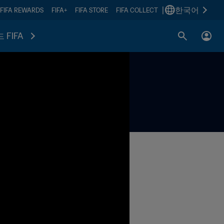
|
한국어
FIFA REWARDS
FIFA+
FIFA STORE
FIFA COLLECT
 FIFA