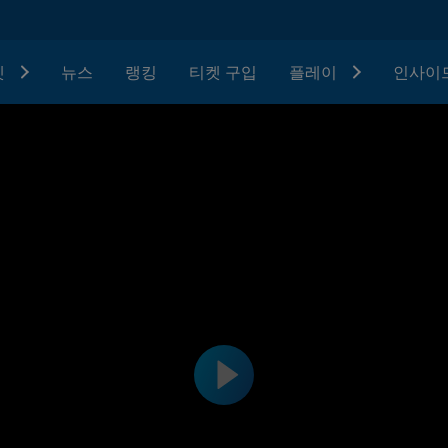
텟
뉴스
랭킹
티켓 구입
플레이
인사이드